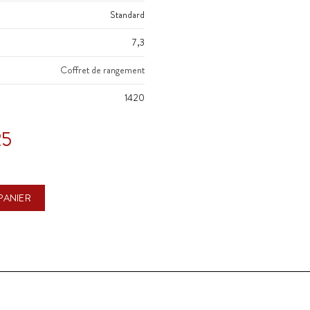
Standard
7,3
Coffret de rangement
1420
25
PANIER