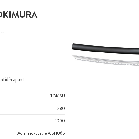
YOKIMURA
a.
,
ntidérapant
TOKISU
280
1000
Acier inoxydable AISI 1065