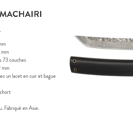
 MACHAIRI
.
 mm
11 mm
as 73 couches
,9 mm
ec un lacet en cuir et bague
echort
u. Fabriqué en Asie.