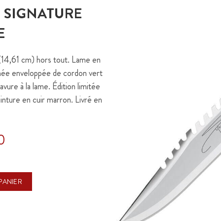
I SIGNATURE
E
 (14,61 cm) hors tout. Lame en
gnée enveloppée de cordon vert
re à la lame. Édition limitée
nture en cuir marron. Livré en
0
PANIER