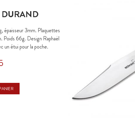
K DURAND
g, épaisseur 3mm. Plaquettes
m. Poids 66g. Design Raphaël
c un étui pour la poche.
5
PANIER